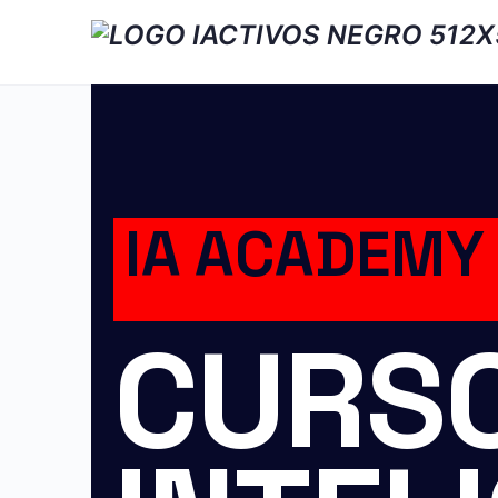
IA ACADEMY​
CURSO