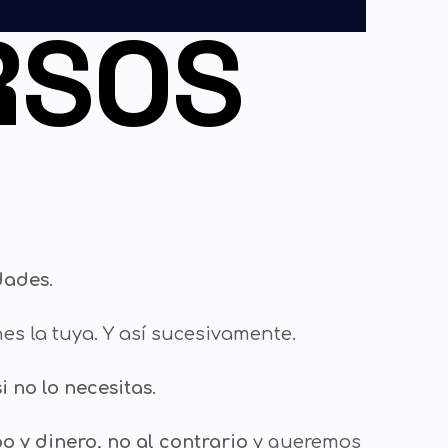
RSOS
dades
.
nes la tuya. Y así sucesivamente.
 no lo necesitas
.
o y dinero, no al contrario
y queremos