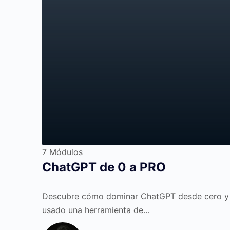
7 Módulos
ChatGPT de 0 a PRO
Descubre cómo dominar ChatGPT desde cero y c
usado una herramienta de…